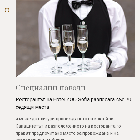
Специални поводи
Ресторантът на Hotel ZOO Sofia разполага със 70
седящи места
и може да осигури провеждането на коктейли.
Капацитетът и разположението на ресторанта го
правят предпочитано място за провеждане и на