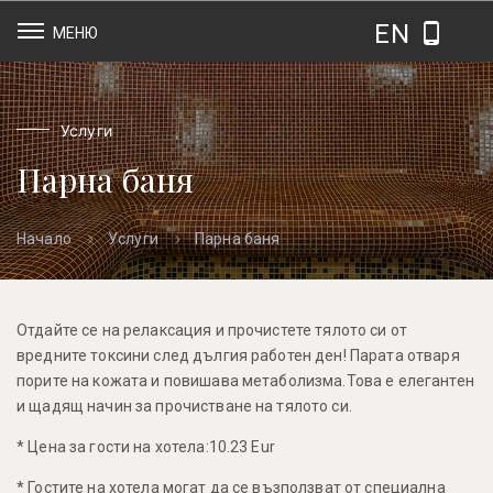
EN
МЕНЮ
Услуги
Парна баня
Парна баня
Начало
Услуги
Отдайте се на релаксация и прочистете тялото си от
вредните токсини след дългия работен ден! Парата отваря
порите на кожата и повишава метаболизма.Това е елегантен
и щадящ начин за прочистване на тялото си.
* Цена за гости на хотела:10.23 Eur
* Гостите на хотела могат да се възползват от специална