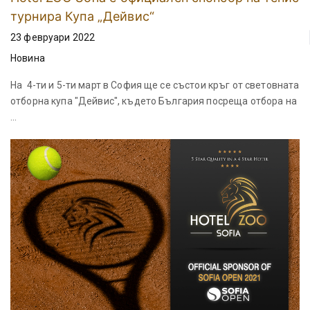
турнира Купа „Дейвис“
23 февруари 2022
Новина
На 4-ти и 5-ти март в София ще се състои кръг от световната
отборна купа "Дейвис", където България посреща отбора на
...