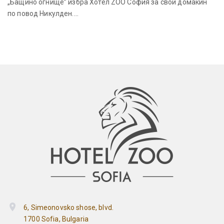
„Бащино огнище” избра Хотел ZOO София за свой домакин
по повод Никулден....
6, Simeonovsko shose, blvd.
1700 Sofia, Bulgaria